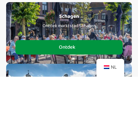
Schagen
Ontdek marktstad Schagen
Ontdek
NL
Musea
Bezoek verschillende musea
Ontdek