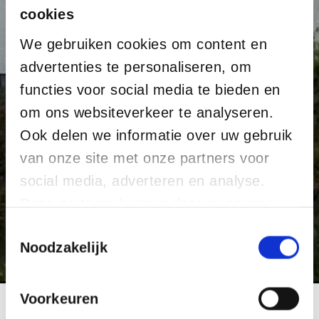
cookies
We gebruiken cookies om content en
advertenties te personaliseren, om
functies voor social media te bieden en
om ons websiteverkeer te analyseren.
Ook delen we informatie over uw gebruik
van onze site met onze partners voor
social media, adverteren en analyse.
Deze partners kunnen deze gegevens
combineren met andere informatie die u
T
o
Noodzakelijk
aan ze heeft verstrekt of die ze hebben
e
verzameld op basis van uw gebruik van
s
hun services.
t
Voorkeuren
e