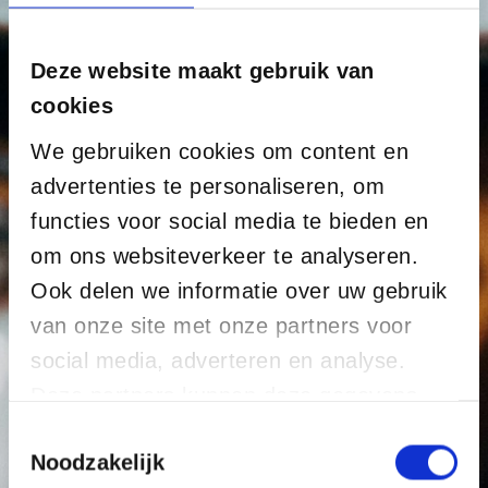
Deze website maakt gebruik van
cookies
We gebruiken cookies om content en
advertenties te personaliseren, om
functies voor social media te bieden en
om ons websiteverkeer te analyseren.
Ook delen we informatie over uw gebruik
van onze site met onze partners voor
social media, adverteren en analyse.
Deze partners kunnen deze gegevens
combineren met andere informatie die u
T
o
Noodzakelijk
aan ze heeft verstrekt of die ze hebben
e